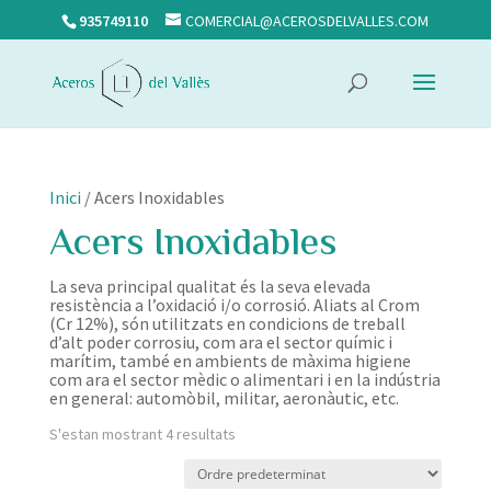
935749110
COMERCIAL@ACEROSDELVALLES.COM
Inici
/ Acers Inoxidables
Acers Inoxidables
La seva principal qualitat és la seva elevada
resistència a l’oxidació i/o corrosió. Aliats al Crom
(Cr 12%), són utilitzats en condicions de treball
d’alt poder corrosiu, com ara el sector químic i
marítim, també en ambients de màxima higiene
com ara el sector mèdic o alimentari i en la indústria
en general: automòbil, militar, aeronàutic, etc.
S'estan mostrant 4 resultats